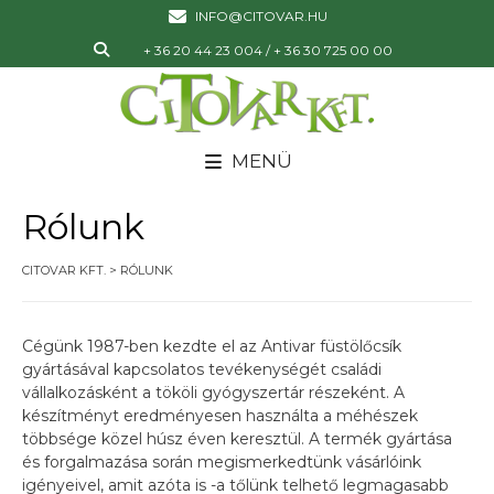
INFO@CITOVAR.HU
+ 36 20 44 23 004 / + 36 30 725 00 00
MENÜ
Rólunk
CITOVAR KFT.
>
RÓLUNK
Cégünk 1987-ben kezdte el az Antivar füstölőcsík
gyártásával kapcsolatos tevékenységét családi
vállalkozásként a tököli gyógyszertár részeként. A
készítményt eredményesen használta a méhészek
többsége közel húsz éven keresztül. A termék gyártása
és forgalmazása során megismerkedtünk vásárlóink
igényeivel, amit azóta is -a tőlünk telhető legmagasabb