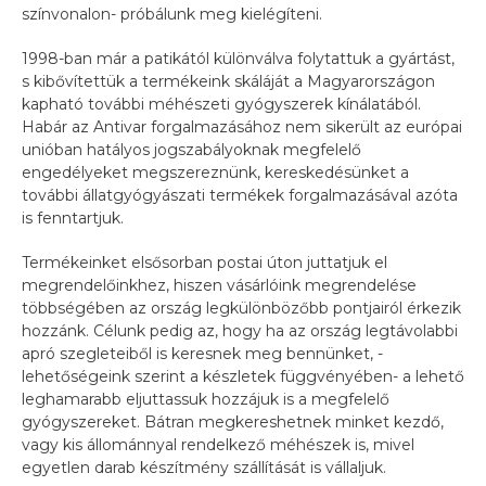
színvonalon- próbálunk meg kielégíteni.
1998-ban már a patikától különválva folytattuk a gyártást,
s kibővítettük a termé
keink skáláját a Magyarországon
kapható további méhészeti gyógyszerek kínálatából.
Habár az Antivar forgalmazásához nem sikerült az európai
unióban hatályos jogszabályoknak megfelelő
engedélyeket megszereznünk, kereskedésünket a
további állatgyógyászati termékek forgalmazásával azóta
is fenntartjuk.
Termékeinket elsősorban postai úton juttatjuk el
megrendelőinkhez, hiszen vásárlóink megrendelése
többségében az ország legkülönbözőbb pontjairól érkezik
hozzánk. Célunk pedig az, hogy ha az ország legtávolabbi
apró szegleteiből is keresnek meg bennünket, -
lehetőségeink szerint a készletek függvényében- a lehető
leghamarabb eljuttassuk hozzájuk is a megfelelő
gyógyszereket. Bátran megkereshetnek minket kezdő,
vagy kis állománnyal rendelkező méhészek is, mivel
egyetlen darab készítmény szállítását is vállaljuk.