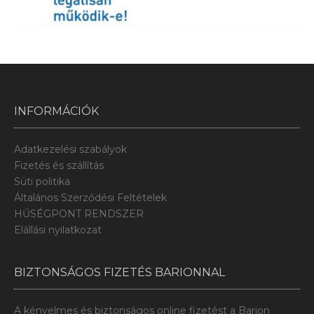
INFORMÁCIÓK
Adatkezelési szabályok
Fizetés és szállítás
Süti politika
Általános Szerződési Feltételek
HŰSÉGPONT RENDSZER
Elállási nyilatkozat
BIZTONSÁGOS FIZETÉS BARIONNAL
A kényelmes és biztonságos online fizetést a Barion