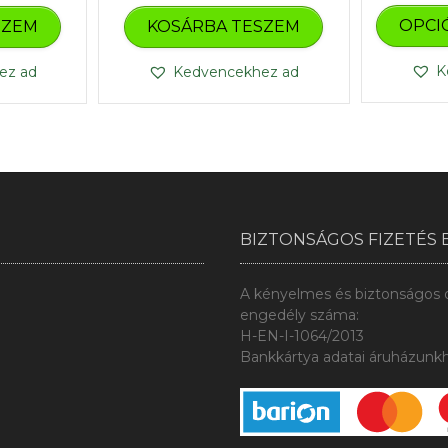
OPCI
SZEM
KOSÁRBA TESZEM
K
ez ad
Kedvencekhez ad
BIZTONSÁGOS FIZETÉS 
A kényelmes és biztonságos on
engedély száma:
H-EN-I-1064/2013
Bankkártya adatai áruházunkh