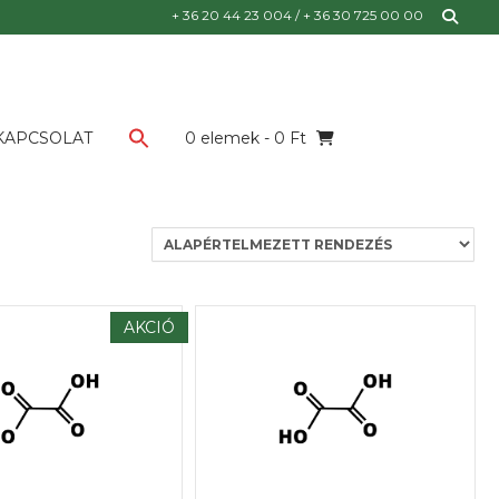
for:
+ 36 20 44 23 004 / + 36 30 725 00 00
KAPCSOLAT
0 elemek
- 0 Ft
AKCIÓ