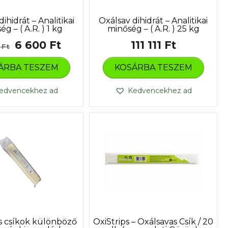
ihidrát – Analitikai
Oxálsav dihidrát – Analitikai
g – ( A.R. ) 1 kg
minőség – ( A.R. ) 25 kg
Original
Current
6 600
Ft
111 111
Ft
0
Ft
price
price
ÁRBA TESZEM
KOSÁRBA TESZEM
was:
is:
7
6
edvencekhez ad
Kedvencekhez ad
200 Ft.
600 Ft.
s csíkok különböző
OxiStrips – Oxálsavas Csík / 20