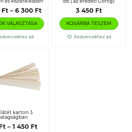
 és kiszerelésben
db ( az eredeti Görög)
Ártartomány:
0
Ft
–
6 300
Ft
3 450
Ft
Ennek
3
ÓK VÁLASZTÁSA
KOSÁRBA TESZEM
a
400 Ft
terméknek
több
-
edvencekhez ad
Kedvencekhez ad
variációja
6
van.
300 Ft
A
változatok
a
termékoldalon
választhatók
ki
látét karton 3
astagságban
Ártartomány:
Ft
–
1 450
Ft