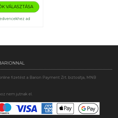
Ennek
590 Ft
ÓK VÁLASZTÁSA
a
-
terméknek
több
1
edvencekhez ad
variációja
450 Ft
van.
A
változatok
a
termékoldalon
választhatók
ki
BARIONNAL
line fizetést a Barion Payment Zrt. biztosítja, MNB
oz nem jutnak el.