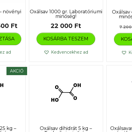
 – növényi
Oxálsav 1000 gr. Laboratóriumi
Oxálsav d
minőség!
minősé
Ártartomány:
500
Ft
22 000
Ft
7 20
Ennek
1
ZTÁSA
KOSÁRBA TESZEM
KOS
a
650 Ft
terméknek
több
-
ez ad
Kedvencekhez ad
K
variációja
8
van.
500 Ft
A
AKCIÓ
változatok
a
termékoldalon
választhatók
ki
 25 kg –
Oxálsav dihidrát 5 kg –
Oxálsava