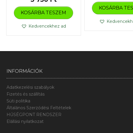
KOSÁRBA TE
KOSÁRBA TESZEM
Kedvencekh
Kedvencekhez ad
INFORMÁCIÓK
Adatkezelési szabályok
Fizetés és szállítás
Süti politika
Általános Szerződési Feltételek
HŰSÉGPONT RENDSZER
Elállási nyilatkozat