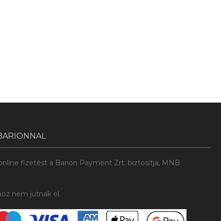
BARIONNAL
line fizetést a Barion Payment Zrt. biztosítja, MNB
oz nem jutnak el.