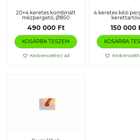
20+4 keretes kombinált
4 keretes kézi per
mézpergető, Ø850
kerettartóv
490 000
Ft
150 000
KOSÁRBA TESZEM
KOSÁRBA TE
Kedvencekhez ad
Kedvencekh