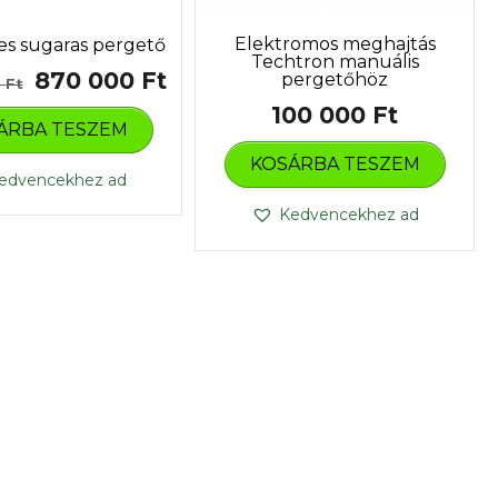
Elektromos meghajtás
es sugaras pergető
Techtron manuális
Original
Current
870 000
Ft
pergetőhöz
0
Ft
price
price
100 000
Ft
ÁRBA TESZEM
was:
is:
KOSÁRBA TESZEM
1
870
edvencekhez ad
380
000 Ft.
Kedvencekhez ad
000 Ft.