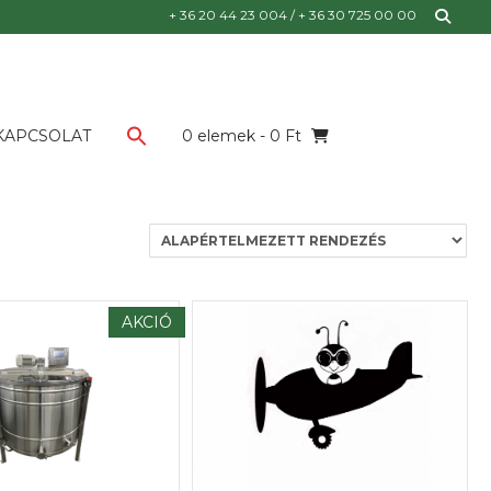
for:
+ 36 20 44 23 004 / + 36 30 725 00 00
KAPCSOLAT
0 elemek
- 0 Ft
AKCIÓ