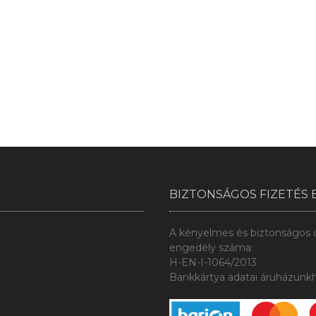
BIZTONSÁGOS FIZETÉS 
A kényelmes és biztonságos on
engedély száma:
H-EN-I-1064/2013
Bankkártya adatai áruházunkh