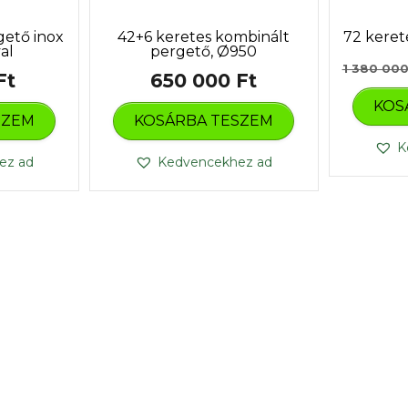
gető inox
42+6 keretes kombinált
72 keret
al
pergető, Ø950
1 380 00
Ft
650 000
Ft
KOS
SZEM
KOSÁRBA TESZEM
K
ez ad
Kedvencekhez ad