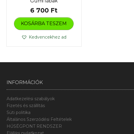
Gumi lábak
6 700
Ft
KOSÁRBA TESZEM
Kedvencekhez ad
INFORMÁCIÓK
Adatkezelési szabályok
Fizetés és szállítás
Süti politika
Általános Szerződési Feltételek
HŰSÉGPONT RENDSZER
Elállási nyilatkozat