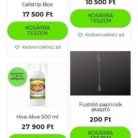
10 500
Ft
Calistrip Biox
17 500
Ft
KOSÁRBA
TESZEM
KOSÁRBA
TESZEM
Kedvencekhez ad
Kedvencekhez ad
Füstölő papírcsík
akasztó
Hive Alive 500 ml
200
Ft
27 900
Ft
KOSÁRBA