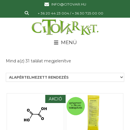
INFO@CITOVAR.HU
+ 36 20 44 23 004 / + 36 30 725 00 00
MENÜ
Mind a(z) 31 találat megjelenítve
AKCIÓ