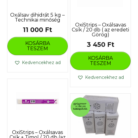
Oxálsav dihidrát 5 kg –
Technikai minőség
OxiStrips – Oxálsavas
11 000
Ft
Csík / 20 db ( az eredeti
Görög)
KOSÁRBA
3 450
Ft
TESZEM
KOSÁRBA
Kedvencekhez ad
TESZEM
Kedvencekhez ad
OxiStrips – Oxálsavas
Csík + Timol / 20 db (az