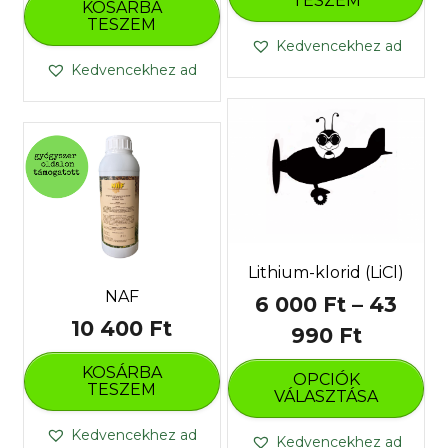
TESZEM
KOSÁRBA
TESZEM
Kedvencekhez ad
Kedvencekhez ad
Lithium-klorid (LiCl)
NAF
6 000
Ft
–
43
10 400
Ft
Ártart
990
Ft
En
6
KOSÁRBA
OPCIÓK
a
TESZEM
000 Ft
VÁLASZTÁSA
te
töb
-
Kedvencekhez ad
Kedvencekhez ad
var