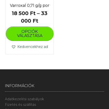
Varroxal 0,71 g/g por
18 500
Ft
–
33
Ártartomány:
000
Ft
Ennek
18
OPCIÓK
a
500 Ft
VÁLASZTÁSA
terméknek
több
-
Kedvencekhez ad
variációja
33
van.
000 Ft
A
változatok
a
termékoldalon
választhatók
ki
INFORMÁCIÓK
Adatkezelési szabályok
Fizetés és szállítás