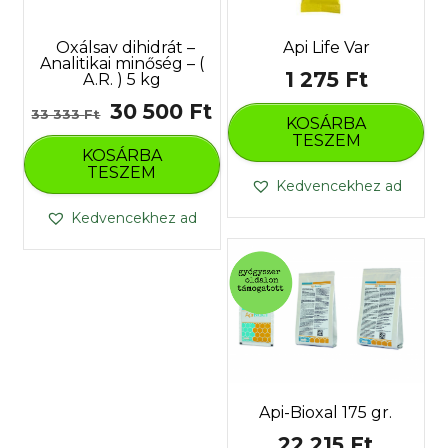
Api Life Var
Oxálsav dihidrát –
Analitikai minőség – (
1 275
Ft
A.R. ) 5 kg
Original
Current
30 500
Ft
33 333
Ft
KOSÁRBA
price
price
TESZEM
KOSÁRBA
was:
is:
TESZEM
Kedvencekhez ad
33
30
Kedvencekhez ad
333 Ft.
500 Ft.
Api-Bioxal 175 gr.
22 215
Ft