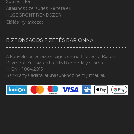
Süti politika
Általános Szerződési Feltételek
HŰSÉGPONT RENDSZER
Elállási nyilatkozat
BIZTONSÁGOS FIZETÉS BARIONNAL
A kényelmes és biztonságos online fizetést a Barion
Payment Zrt. biztosítja, MNB engedély száma:
H-EN-I-1064/2013
Bankkártya adatai áruházunkhoz nem jutnak el.