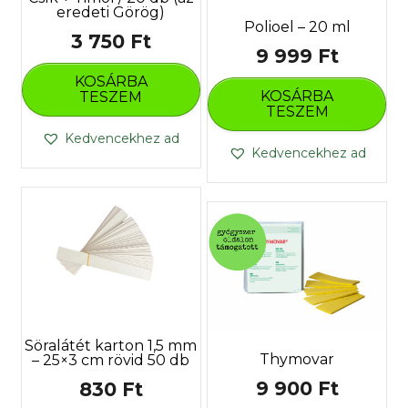
eredeti Görög)
Polioel – 20 ml
3 750
Ft
9 999
Ft
KOSÁRBA
KOSÁRBA
TESZEM
TESZEM
Kedvencekhez ad
Kedvencekhez ad
Söralátét karton 1,5 mm
Thymovar
– 25×3 cm rövid 50 db
9 900
Ft
830
Ft