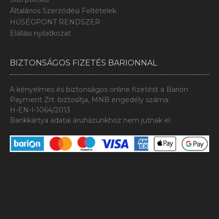
Általános Szerződési Feltételek
HŰSÉGPONT RENDSZER
Elállási nyilatkozat
BIZTONSÁGOS FIZETÉS BARIONNAL
A kényelmes és biztonságos online fizetést a Barion
Payment Zrt. biztosítja, MNB engedély száma:
H-EN-I-1064/2013
Bankkártya adatai áruházunkhoz nem jutnak el.