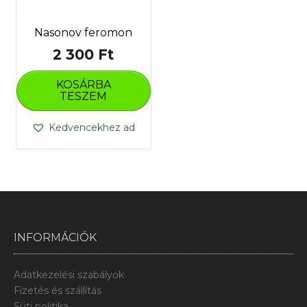
Nasonov feromon
2 300
Ft
KOSÁRBA
TESZEM
Kedvencekhez ad
INFORMÁCIÓK
Adatkezelési szabályok
Fizetés és szállítás
Süti politika