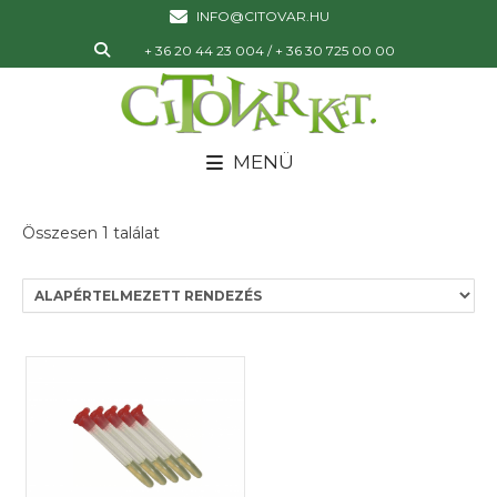
INFO@CITOVAR.HU
+ 36 20 44 23 004 / + 36 30 725 00 00
MENÜ
Összesen 1 találat