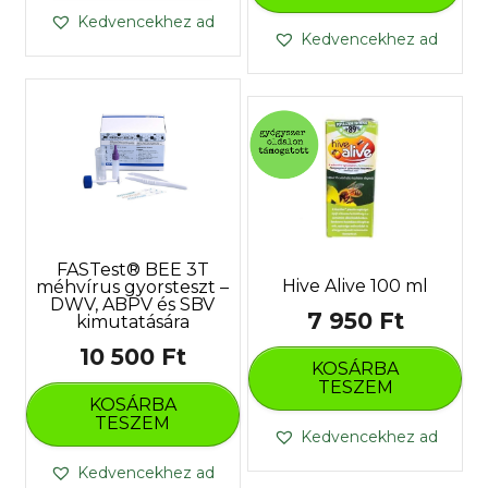
Kedvencekhez ad
Kedvencekhez ad
FASTest® BEE 3T
Hive Alive 100 ml
méhvírus gyorsteszt –
DWV, ABPV és SBV
7 950
Ft
kimutatására
10 500
Ft
KOSÁRBA
TESZEM
KOSÁRBA
TESZEM
Kedvencekhez ad
Kedvencekhez ad