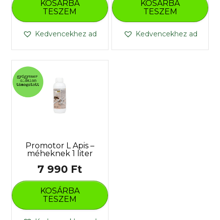
KOSÁRBA
KOSÁRBA
TESZEM
TESZEM
Kedvencekhez ad
Kedvencekhez ad
Promotor L Apis –
méheknek 1 liter
7 990
Ft
KOSÁRBA
TESZEM