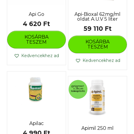
Api-Bioxal 62mg/ml
Api Go
oldat A.U.V 5 liter
4 620
Ft
59 110
Ft
KOSÁRBA
KOSÁRBA
TESZEM
TESZEM
Kedvencekhez ad
Kedvencekhez ad
Apilac
Apimil 250 ml
4 990
Ft