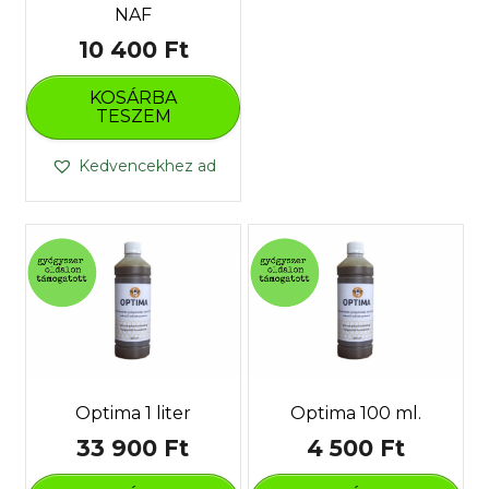
NAF
10 400
Ft
KOSÁRBA
TESZEM
Kedvencekhez ad
Optima 1 liter
Optima 100 ml.
33 900
Ft
4 500
Ft