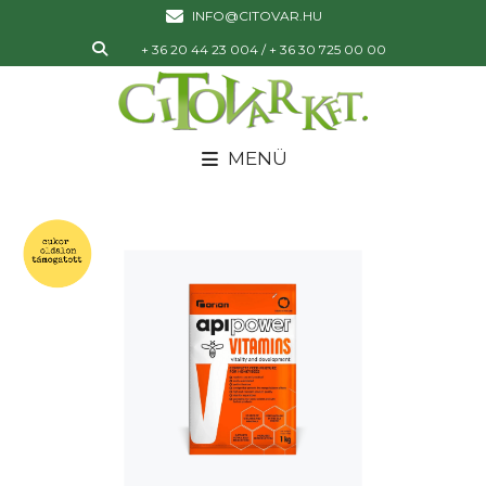
INFO@CITOVAR.HU
+ 36 20 44 23 004 / + 36 30 725 00 00
MENÜ