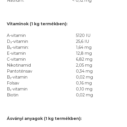
Nátrium:
< 0,12 mg
Vitaminok (1 kg termékben):
A-vitamin
5120 IU
D₃-vitamin
25,6 IU
B₆-vitamin:
1,64 mg
E-vitamin
12,8 mg
C-vitamin
6,82 mg
Nikotinamid
2,05 mg
Pantoténsav
0,34 mg
B₂-vitamin
0,02 mg
Folsav
0,16 mg
B₁-vitamin
0,10 mg
Biotin
0,02 mg
Ásványi anyagok (1 kg termékben):