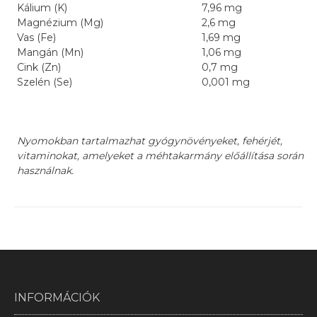
Kálium (K)
7,96 mg
Magnézium (Mg)
2,6 mg
Vas (Fe)
1,69 mg
Mangán (Mn)
1,06 mg
Cink (Zn)
0,7 mg
Szelén (Se)
0,001 mg
Nyomokban tartalmazhat gyógynövényeket, fehérjét,
vitaminokat, amelyeket a méhtakarmány előállítása során
használnak.
INFORMÁCIÓK