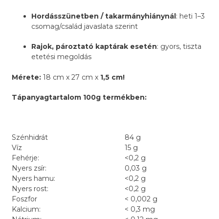
Hordásszünetben / takarmányhiánynál
: heti 1–3
csomag/család javaslata szerint
Rajok, pároztató kaptárak esetén
: gyors, tiszta
etetési megoldás
Mérete:
18 cm x 27 cm x
1,5 cm!
Tápanyagtartalom 100g termékben:
Szénhidrát
84 g
Víz
15 g
Fehérje:
<0,2 g
Nyers zsír:
0,03 g
Nyers hamu:
<0,2 g
Nyers rost:
<0,2 g
Foszfor
< 0,002 g
Kalcium:
< 0,3 mg