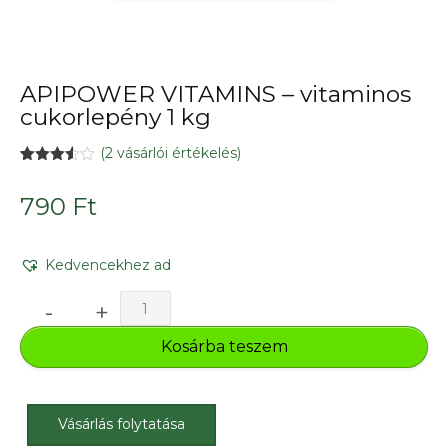
APIPOWER VITAMINS – vitaminos
cukorlepény 1 kg
(
2
vásárlói értékelés)
Értékelés
2
3.50
az
790
Ft
5-ből,
értékelés
alapján
Kedvencekhez ad
APIPOWER
-
+
VITAMINS
–
Kosárba teszem
vitaminos
cukorlepény
1
Vásárlás folytatása
kg
mennyiség