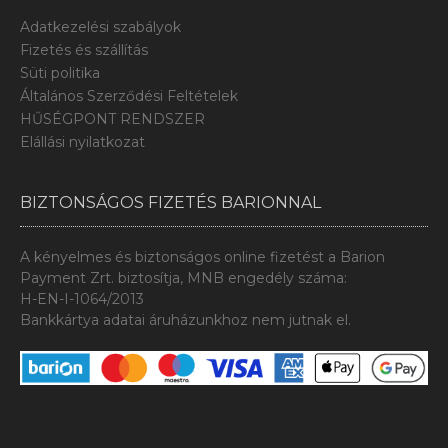
Adatkezelési szabályok
Fizetés és szállítás
Süti politika
Általános Szerződési Feltételek
HŰSÉGPONT RENDSZER
Elállási nyilatkozat
BIZTONSÁGOS FIZETÉS BARIONNAL
A kényelmes és biztonságos online fizetést a Barion
Payment Zrt. biztosítja, MNB engedély száma:
H-EN-I-1064/2013
Bankkártya adatai áruházunkhoz nem jutnak el.