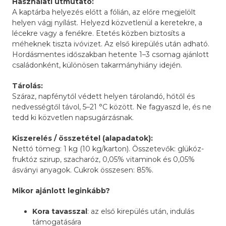
Használati útmutató:
A kaptárba helyezés előtt a fólián, az előre megjelölt
helyen vágj nyílást. Helyezd közvetlenül a keretekre, a
lécekre vagy a fenékre. Etetés közben biztosíts a
méheknek tiszta ivóvizet. Az első kirepülés után adható.
Hordásmentes időszakban hetente 1–3 csomag ajánlott
családonként, különösen takarmányhiány idején.
Tárolás:
Száraz, napfénytől védett helyen tárolandó, hőtől és
nedvességtől távol, 5–21 °C között. Ne fagyaszd le, és ne
tedd ki közvetlen napsugárzásnak.
Kiszerelés / összetétel (alapadatok):
Nettó tömeg: 1 kg (10 kg/karton). Összetevők: glükóz-
fruktóz szirup, szacharóz, 0,05% vitaminok és 0,05%
ásványi anyagok. Cukrok összesen: 85%.
Mikor ajánlott leginkább?
Kora tavasszal
: az első kirepülés után, indulás
támogatására