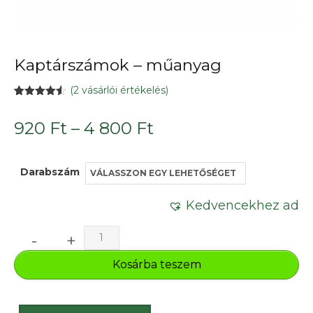
Kaptárszámok – műanyag
(
2
vásárlói értékelés)
Értékelés
2
4.50
az 5-
Ártartomány:
920
Ft
–
4 800
Ft
ből,
értékelés
alapján
920 Ft
Darabszám
-
4
Kedvencekhez ad
800 Ft
Kaptárszámok
-
+
-
Kosárba teszem
műanyag
mennyiség