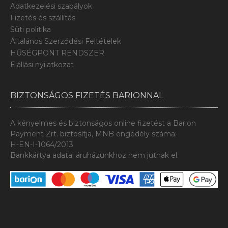
Adatkezelési szabályok
Fizetés és szállítás
Süti politika
Általános Szerződési Feltételek
HŰSÉGPONT RENDSZER
Elállási nyilatkozat
BIZTONSÁGOS FIZETÉS BARIONNAL
A kényelmes és biztonságos online fizetést a Barion
Payment Zrt. biztosítja, MNB engedély száma:
H-EN-I-1064/2013
Bankkártya adatai áruházunkhoz nem jutnak el.