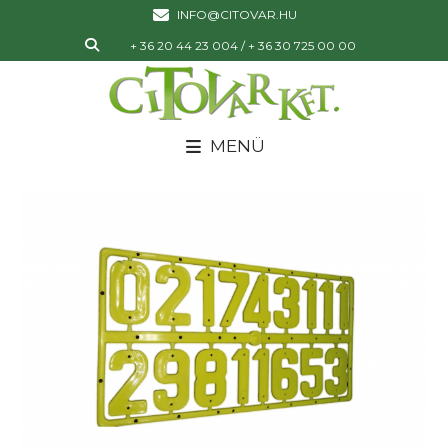
INFO@CITOVAR.HU
+ 36 20 44 23 004 / + 36 30 725 00 00
MENÜ